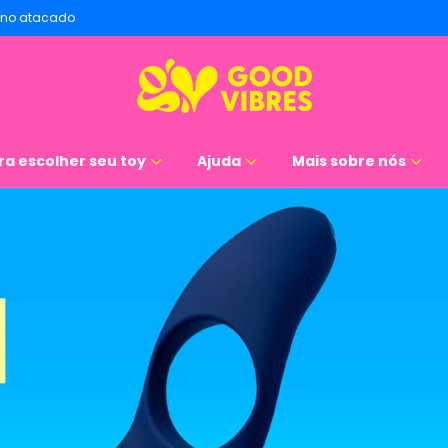
no atacado
ra escolher seu toy
Ajuda
Mais sobre nós