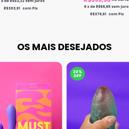
6
x
de
R$53,32
sem juros
6
x
de
R$66,65
sem juro
R$303,91
com Pix
R$379,91
com Pix
OS MAIS DESEJADOS
20%
OFF