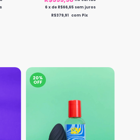
s
6
x
de
R$66,65
sem juros
R$379,91
com Pix
20%
20%
OFF
OFF