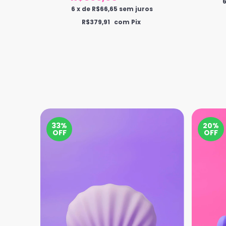
s
6
x
de
R$66,65
sem juros
R$379,91
com Pix
FRETE
33%
20%
GRÁTIS
OFF
OFF