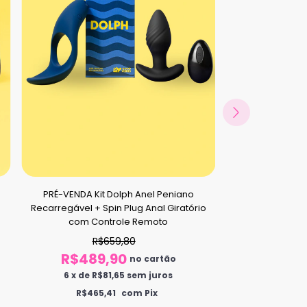
PRÉ-VENDA Kit Dolph Anel Peniano
PRÉ-VENDA Ki
Recarregável + Spin Plug Anal Giratório
Recarregável + 
com Controle Remoto
R$659,80
R
R$489,90
R$269
no cartão
6
x
de
R$81,65
sem juros
5
x
de
R$
R$465,41
com Pix
R$256