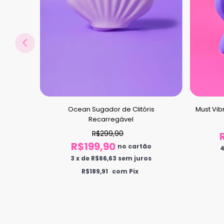
Ocean Sugador de Clitóris
gador e
Must Vi
Recarregável
R$299,90
R$199,90
no cartão
o
3
x
de
R$66,63
sem juros
s
R$189,91
com Pix