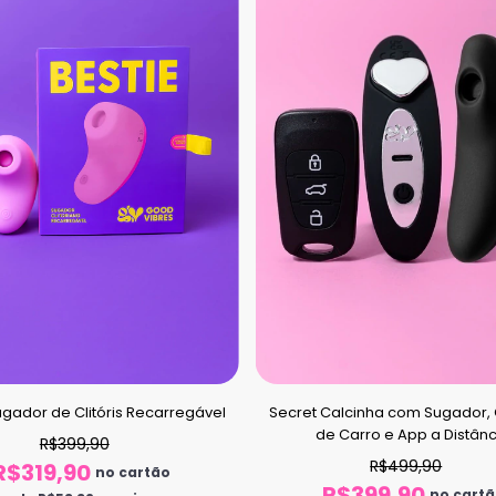
ugador de Clitóris Recarregável
Secret Calcinha com Sugador, 
de Carro e App a Distânc
R$399,90
R$499,90
R$319,90
no cartão
R$399,90
no cart