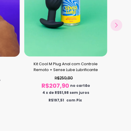
Kit Cool M Plug Anal com Controle
Flex 
Remoto + Sense Lube Lubrificante
R$259,80
o
R$207,90
no cartão
4
x
de
R$51,98
sem juros
R$197,51
com Pix