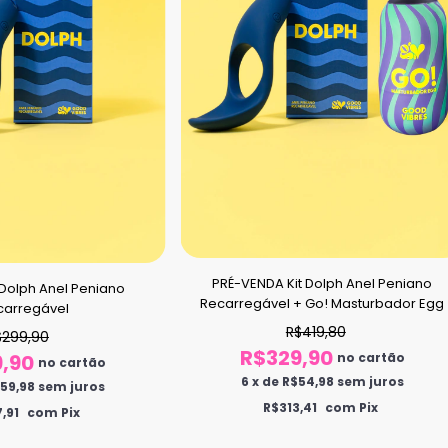
PRÉ-VENDA Kit Dolph Anel Peniano
Dolph Anel Peniano
Recarregável + Go! Masturbador Egg
carregável
R$419,80
$299,90
R$329,90
no cartão
,90
no cartão
6
x
de
R$54,98
sem juros
59,98
sem juros
R$313,41
com Pix
,91
com Pix