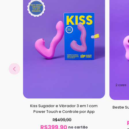
2 cores
Kiss Sugador e Vibrador 3 em 1 com
Bestie S
rregável
Power Touch e Controle por App
R$499,90
o
R$399,90
no cartão