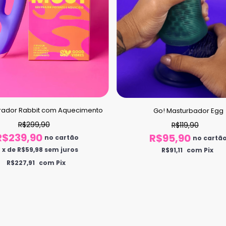
brador Rabbit com Aquecimento
Go! Masturbador Egg
R$299,90
R$119,90
R$239,90
R$95,90
no cartão
no cartã
4
x
de
R$59,98
sem juros
R$91,11
com Pix
R$227,91
com Pix