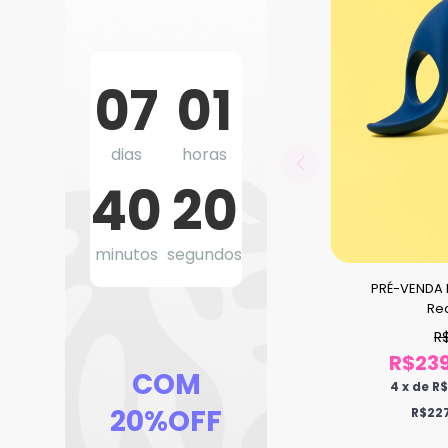
07
01
dias
horas
40
18
minutos
segundos
PRÉ-VENDA 
Re
R
R$239
COM
4
x
de
R$
20%OFF
R$227