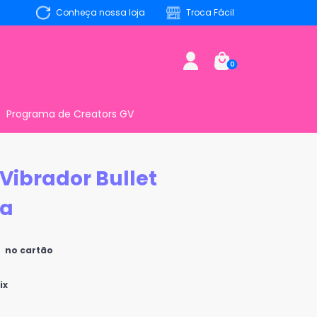
Conheça nossa loja
Troca Fácil
0
Programa de Creators GV
Vibrador Bullet
ra
no cartão
ix