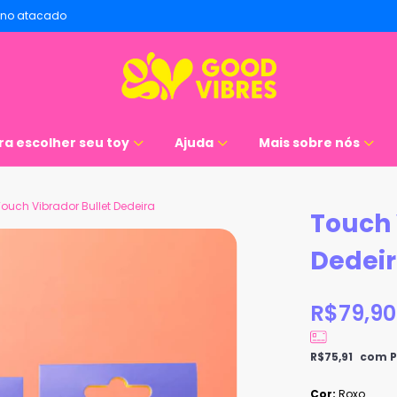
no atacado
ra escolher seu toy
Ajuda
Mais sobre nós
Touch Vibrador Bullet Dedeira
Touch 
Dedei
R$79,90
R$75,91
com P
Cor:
Roxo