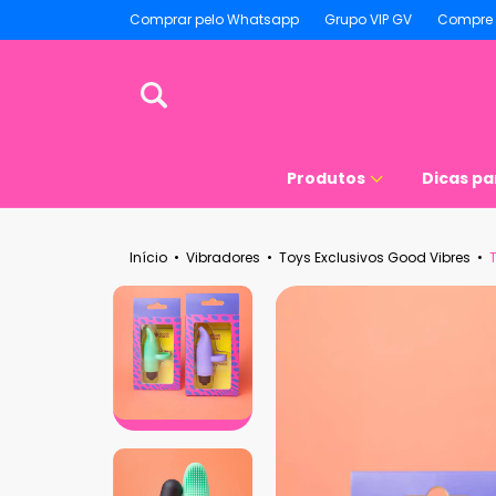
Comprar pelo Whatsapp
Grupo VIP GV
Compre 
Produtos
Dicas pa
Início
•
Vibradores
•
Toys Exclusivos Good Vibres
•