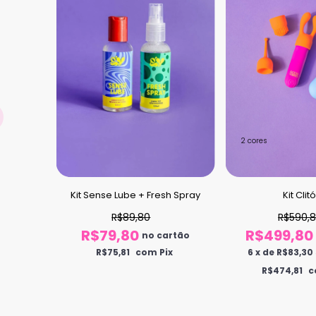
2 cores
r 3 em 1
Kit Sense Lube + Fresh Spray
Kit Clitó
ontrole
R$89,80
R$590,
R$79,80
R$499,80
no cartão
R$75,81
com Pix
6
x
de
R$83,30
artão
R$474,81
c
juros
ix