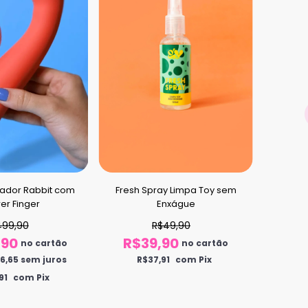
Fresh Spray Limpa Toy sem
Sens
ador Rabbit com
Enxágue
H
er Finger
R$49,90
499,90
R$39,90
R$
,90
no cartão
no cartão
R$37,91
com Pix
R
6,65
sem juros
91
com Pix