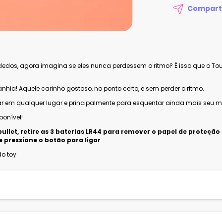
Compart
edos, agora imagina se eles nunca perdessem o ritmo? É isso que o Touc
anhia! Aquele carinho gostoso, no ponto certo, e sem perder o ritmo.
r em qualquer lugar e principalmente para esquentar ainda mais seu 
onível!
ullet, retire as 3 baterias LR44 para remover o papel de proteção
 pressione o botão para ligar
o toy