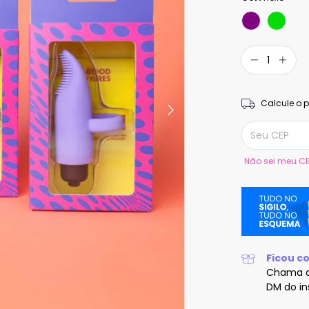
Calcule o p
Entregas para o
Não sei meu C
Ficou c
Chama 
DM do i