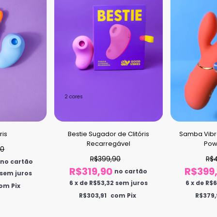
2 cores
Bestie Sugador de Clitóris
ris
Samba Vibr
Recarregável
Pow
80
R$399,90
R$
no cartão
R$319,90
R$399
no cartão
sem juros
6
x
de
R$53,32
sem juros
6
x
de
R$6
om Pix
R$303,91
com Pix
R$379,