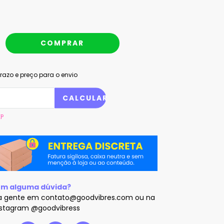
razo e preço para o envio
 CEP:
CALCULAR
EP
om alguma dúvida?
a gente em
contato@goodvibres.com
ou na
nstagram @goodvibress