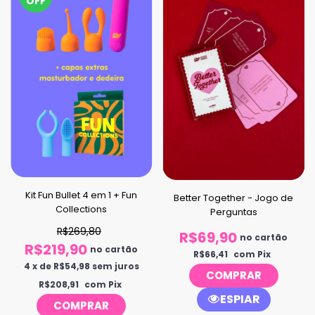
OFF
Kit Fun Bullet 4 em 1 + Fun
Better Together - Jogo de
Collections
Perguntas
R$269,80
R$69,90
no cartão
R$219,90
no cartão
R$66,41
com Pix
4
x
de
R$54,98
sem juros
R$208,91
com Pix
ESPIAR