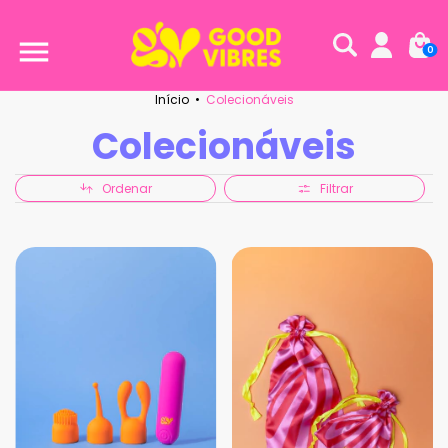
0
Início
•
Colecionáveis
Colecionáveis
Ordenar
Filtrar