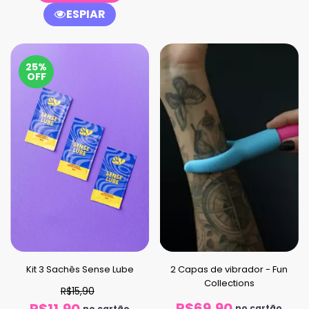
ESPIAR
25%
OFF
Kit 3 Sachês Sense Lube
2 Capas de vibrador - Fun
Collections
R$15,90
R$69,90
R$11,90
no cartão
no cartão